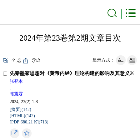
2024年第23卷第2期文章目次
显示方式：
全 选
导出
先秦墨家思想对《黄帝内经》理论构建的影响及其意义
※
张登本
,
陈震霖
2024, 23(2):1-8.
[摘要](
142
)
[HTML](
142
)
[PDF 680.21 K](
713
)