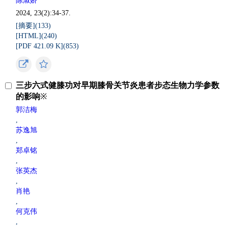
陈淑娇
2024, 23(2):34-37.
[摘要](
133
)
[HTML](
240
)
[PDF 421.09 K](
853
)
三步六式健膝功对早期膝骨关节炎患者步态生物力学参数
的影响
※
郭洁梅
,
苏逸旭
,
郑卓铭
,
张英杰
,
肖艳
,
何克伟
,