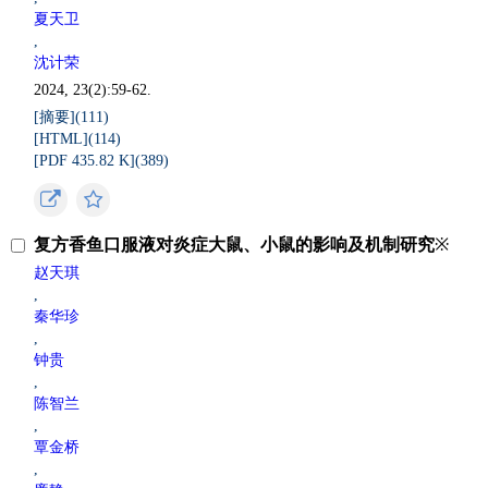
夏天卫
,
沈计荣
2024, 23(2):59-62.
[摘要](
111
)
[HTML](
114
)
[PDF 435.82 K](
389
)
复方香鱼口服液对炎症大鼠、小鼠的影响及机制研究
※
赵天琪
,
秦华珍
,
钟贵
,
陈智兰
,
覃金桥
,