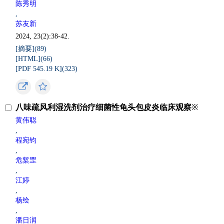
陈秀明
,
苏友新
2024, 23(2):38-42.
[摘要](
89
)
[HTML](
66
)
[PDF 545.19 K](
323
)
八味疏风利湿洗剂治疗细菌性龟头包皮炎临床观察
※
黄伟聪
,
程宛钧
,
危椠罡
,
江婷
,
杨绘
,
潘日润