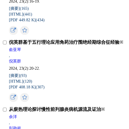
2024, 23(2):16-19.
[摘要](
165
)
[HTML](
441
)
[PDF 449.82 K](
434
)
倪英群基于五行理论应用角药治疗围绝经期综合征经验
※
俞亚琴
,
倪英群
2024, 23(2):20-22.
[摘要](
93
)
[HTML](
120
)
[PDF 408.18 K](
307
)
从瘀热理论探讨慢性前列腺炎病机源流及证治
※
余洋
,
彭勋超