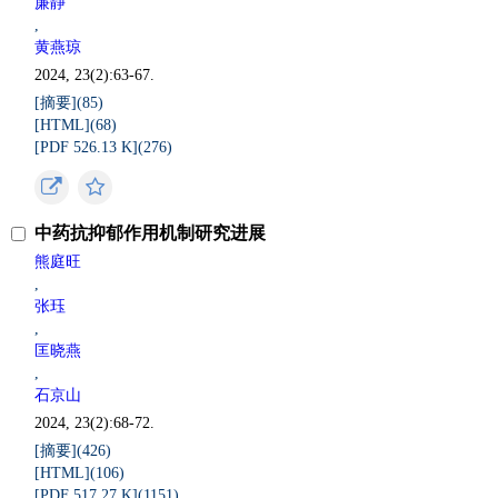
廉静
,
黄燕琼
2024, 23(2):63-67.
[摘要](
85
)
[HTML](
68
)
[PDF 526.13 K](
276
)
中药抗抑郁作用机制研究进展
熊庭旺
,
张珏
,
匡晓燕
,
石京山
2024, 23(2):68-72.
[摘要](
426
)
[HTML](
106
)
[PDF 517.27 K](
1151
)