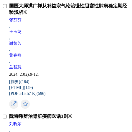
国医大师洪广祥从补益宗气论治慢性阻塞性肺病稳定期经
验浅析
※
张芬芬
,
王玉龙
,
谢荣芳
,
黄春燕
,
兰智慧
2024, 23(2):9-12.
[摘要](
164
)
[HTML](
149
)
[PDF 515.57 K](
596
)
阮诗玮辨治肾脏疾病医话3则
※
刘昕尔
,