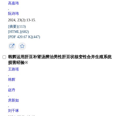
高嘉玮
,
阮诗玮
2024, 23(2):13-15.
[摘要](
113
)
[HTML](
682
)
[PDF 420.67 K](
447
)
韩辉运用肝豆补肾汤辨治男性肝豆状核变性合并生殖系统
损害经验
※
王路瑶
,
韩辉
,
赵丹
,
房新如
,
刘千琢