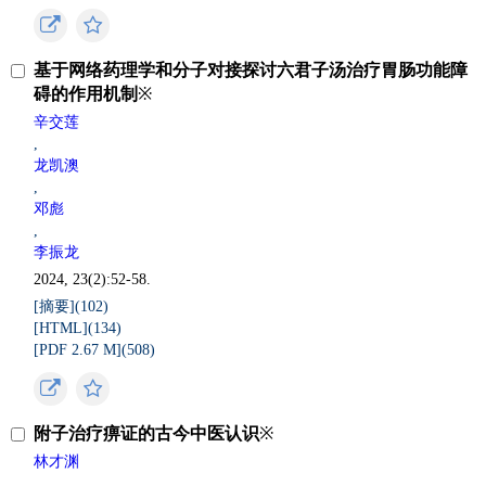
基于网络药理学和分子对接探讨六君子汤治疗胃肠功能障
碍的作用机制
※
辛交莲
,
龙凯澳
,
邓彪
,
李振龙
2024, 23(2):52-58.
[摘要](
102
)
[HTML](
134
)
[PDF 2.67 M](
508
)
附子治疗痹证的古今中医认识
※
林才渊
,