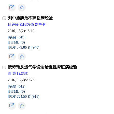
刘中勇辨治不寐临床经验
邱婷婷 欧阳效强 刘中勇
2016, 15(2):18-19.
[摘要](
619
)
[HTML](
0
)
[PDF 379.86 K](
948
)
阮诗玮从运气学说论治慢性肾脏病经验
高 亮 阮诗玮
2016, 15(2):20-23.
[摘要](
612
)
[HTML](
0
)
[PDF 724.50 K](
918
)