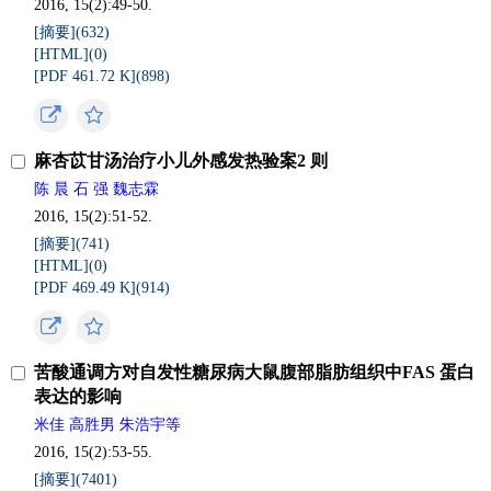
2016, 15(2):49-50.
[摘要](
632
)
[HTML](
0
)
[PDF 461.72 K](
898
)
麻杏苡甘汤治疗小儿外感发热验案2 则
陈 晨 石 强 魏志霖
2016, 15(2):51-52.
[摘要](
741
)
[HTML](
0
)
[PDF 469.49 K](
914
)
苦酸通调方对自发性糖尿病大鼠腹部脂肪组织中FAS 蛋白
表达的影响
米佳 高胜男 朱浩宇等
2016, 15(2):53-55.
[摘要](
7401
)