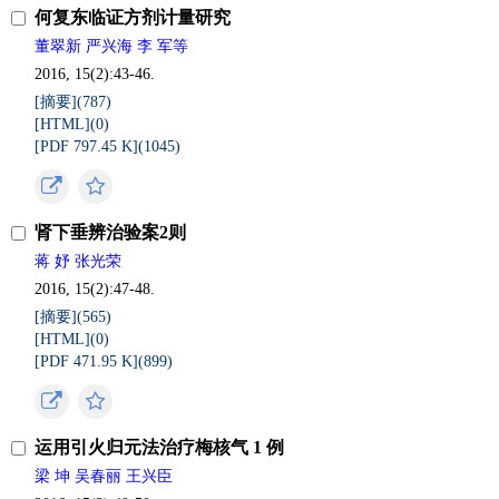
何复东临证方剂计量研究
董翠新 严兴海 李 军等
2016, 15(2):43-46.
[摘要](
787
)
[HTML](
0
)
[PDF 797.45 K](
1045
)
肾下垂辨治验案2则
蒋 妤 张光荣
2016, 15(2):47-48.
[摘要](
565
)
[HTML](
0
)
[PDF 471.95 K](
899
)
运用引火归元法治疗梅核气 1 例
梁 坤 吴春丽 王兴臣