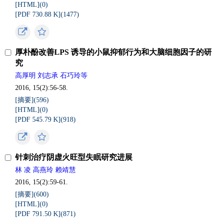
[HTML](
0
)
[PDF 730.88 K](
1477
)
厚朴酚改善LPS 诱导的小鼠抑郁行为和大脑细胞因子的研
究
高厚明 刘志承 石巧玲等
2016, 15(2):56-58.
[摘要](
596
)
[HTML](
0
)
[PDF 545.79 K](
918
)
针刺治疗阴虚火旺型失眠研究进展
林 凌 高燕玲 赖靖慧
2016, 15(2):59-61.
[摘要](
600
)
[HTML](
0
)
[PDF 791.50 K](
871
)