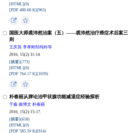
[HTML](
0
)
[PDF 400.60 K](
963
)
国医大师裘沛然治案（五）——裘沛然治疗癌症术后案三
则
王庆其 李孝刚邹纯朴等
2016, 15(2):11-14.
[摘要](
773
)
[HTML](
0
)
[PDF 764.17 K](
1039
)
朴春丽从脾论治甲状腺功能减退症经验探析
于淼 曲博文 朴春丽
2016, 15(2):15-17.
[摘要](
658
)
[HTML](
0
)
[PDF 585.59 K](
914
)