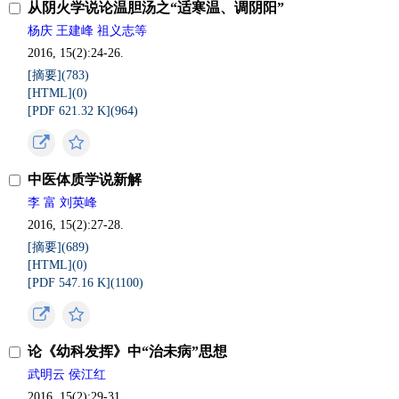
从阴火学说论温胆汤之“适寒温、调阴阳”
杨庆 王建峰 祖义志等
2016, 15(2):24-26.
[摘要](
783
)
[HTML](
0
)
[PDF 621.32 K](
964
)
中医体质学说新解
李 富 刘英峰
2016, 15(2):27-28.
[摘要](
689
)
[HTML](
0
)
[PDF 547.16 K](
1100
)
论《幼科发挥》中“治未病”思想
武明云 侯江红
2016, 15(2):29-31.