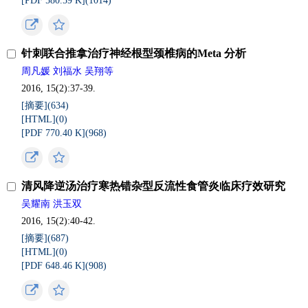
[PDF 580.59 K](
1014
)
针刺联合推拿治疗神经根型颈椎病的Meta 分析
周凡媛 刘福水 吴翔等
2016, 15(2):37-39.
[摘要](
634
)
[HTML](
0
)
[PDF 770.40 K](
968
)
清风降逆汤治疗寒热错杂型反流性食管炎临床疗效研究
吴耀南 洪玉双
2016, 15(2):40-42.
[摘要](
687
)
[HTML](
0
)
[PDF 648.46 K](
908
)