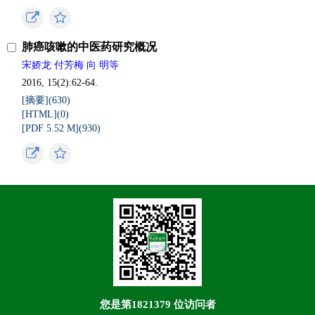
肺癌咳嗽的中医药研究概况
宋娇龙 付芳梅 向 明等
2016, 15(2):62-64.
[摘要](
630
)
[HTML](
0
)
[PDF 5.52 M](
930
)
您是第
1821379
位访问者