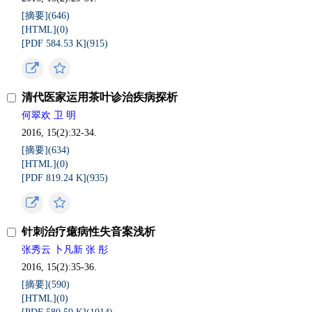
[摘要](
646
)
[HTML](
0
)
[PDF 584.53 K](
915
)
清代医家运用茶叶诊治疾病探析
何翠欢 卫 明
2016, 15(2):32-34.
[摘要](
634
)
[HTML](
0
)
[PDF 819.24 K](
935
)
针刺治疗癔病性失音案浅析
张秀云 卜凡新 张 彤
2016, 15(2):35-36.
[摘要](
590
)
[HTML](
0
)