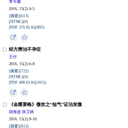
李今庸
2016, 15(2):4-5.
[摘要](
613
)
[HTML](
0
)
[PDF 335.92 K](
895
)
经方辨治不孕症
王付
2016, 15(2):6-8.
[摘要](
722
)
[HTML](
0
)
[PDF 498.63 K](
1012
)
《金匮要略》微饮之“短气”证治发微
胡海波 薛卫林
2016, 15(2):9-10.
[摘要](
813
)