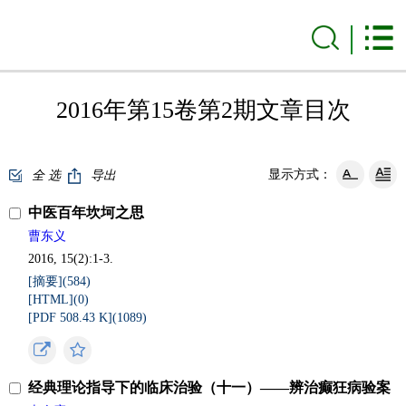
2016年第15卷第2期文章目次
显示方式：
全 选
导出
中医百年坎坷之思
曹东义
2016, 15(2):1-3.
[摘要](
584
)
[HTML](
0
)
[PDF 508.43 K](
1089
)
经典理论指导下的临床治验（十一）——辨治癫狂病验案