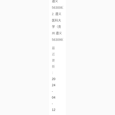
遵义
563006）；
2. 遵义
医科大
学（贵
州 遵义
563099）
最
近
更
新
：
20
24
-
04
-
12