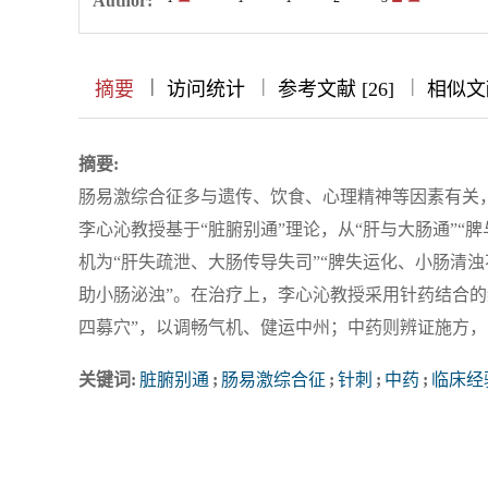
Author:
|
|
|
|
摘要
访问统计
参考文献 [26]
相似文献
摘要:
肠易激综合征多与遗传、饮食、心理精神等因素有关
李心沁教授基于“脏腑别通”理论，从“肝与大肠通”“
机为“肝失疏泄、大肠传导失司”“脾失运化、小肠清
助小肠泌浊”。在治疗上，李心沁教授采用针药结合的综
四募穴”，以调畅气机、健运中州；中药则辨证施方
关键词:
脏腑别通
;
肠易激综合征
;
针刺
;
中药
;
临床经