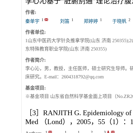
李心沁基于“脏腑别通”理论治疗
作者:
1
1
1
2
秦单宇
刘笛
郑婷婷
于晓帆
作者单位:
1山东中医药大学针灸推拿学院(山东 济南 250355);2
东特殊教育职业学院(山东 济南 250355)
作者简介:
李心沁
，男，教授，主任医师，硕士研究生导师。
床研究。E-mail：
2604318792@qq.com
基金项目:
※基金项目 山东省自然科学基金面上项目（No.ZR202
［3］RANJITH G. Epidemiology of c
Med （Lond），2005，55（1）：13
1
1
1
2
3