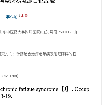
腹泻型肠易激综合征经验
3
李心沁
山东中医药大学附属医院(山东 济南 250011);3山
研究方向：针药结合治疗老年病及睡眠障碍的临
2MH208）
hronic fatigue syndrome［J］. Occup
-19.