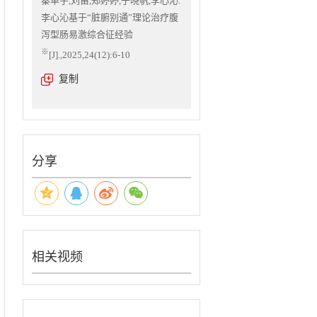
秦单宇,刘笛,郑婷婷,于晓帆,李心沁.
李心沁基于“脏腑别通”理论治疗腹
泻型肠易激综合征经验
※
[J].,2025,24(12):6-10
复制
分享
相关视频