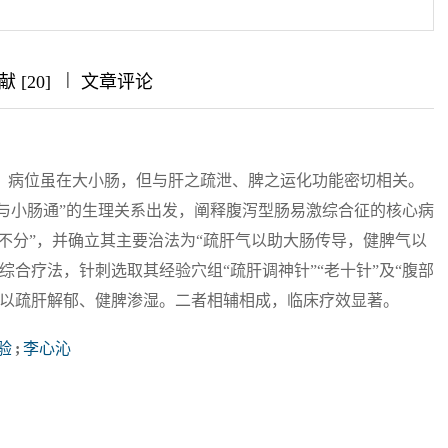
|
|
|
 [20]
文章评论
，病位虽在大小肠，但与肝之疏泄、脾之运化功能密切相关。
脾与小肠通”的生理关系出发，阐释腹泻型肠易激综合征的核心病
浊不分”，并确立其主要治法为“疏肝气以助大肠传导，健脾气以
合疗法，针刺选取其经验穴组“疏肝调神针”“老十针”及“腹部
，以疏肝解郁、健脾渗湿。二者相辅相成，临床疗效显著。
验
;
李心沁