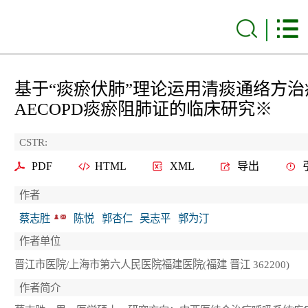
基于“痰瘀伏肺”理论运用清痰通络方治
AECOPD痰瘀阻肺证的临床研究
※
CSTR:
PDF
HTML
XML
导出
作者
蔡志胜
陈悦
郭杏仁
吴志平
郭为汀
作者单位
晋江市医院/上海市第六人民医院福建医院(福建 晋江 362200)
作者简介