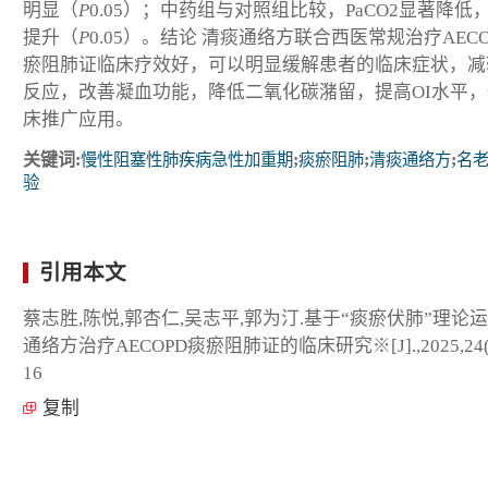
明显（
P
0.05）；中药组与对照组比较，PaCO
2
显著降低，
提升（
P
0.05）。
结论
清痰通络方联合西医常规治疗AECO
瘀阻肺证临床疗效好，可以明显缓解患者的临床症状，减
反应，改善凝血功能，降低二氧化碳潴留，提高OI水平
床推广应用。
关键词:
慢性阻塞性肺疾病急性加重期
;
痰瘀阻肺
;
清痰通络方
;
名
验
引用本文
蔡志胜,陈悦,郭杏仁,吴志平,郭为汀.基于“痰瘀伏肺”理论
通络方治疗AECOPD痰瘀阻肺证的临床研究
※
[J].,2025,24
16
复制