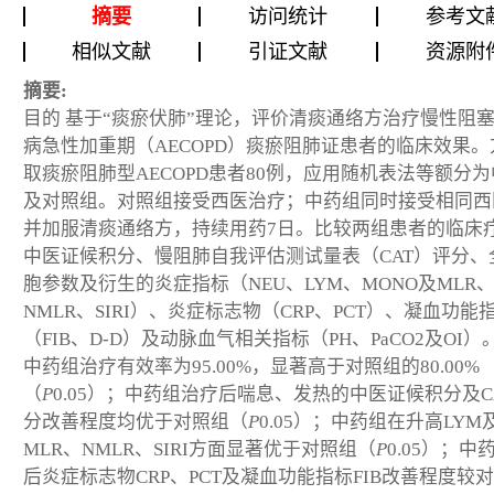
摘要
访问统计
参考文
相似文献
引证文献
资源附
摘要:
目的
基于“痰瘀伏肺”理论，评价清痰通络方治疗慢性阻
病急性加重期（AECOPD）痰瘀阻肺证患者的临床效果。
取痰瘀阻肺型AECOPD患者80例，应用随机表法等额分
及对照组。对照组接受西医治疗；中药组同时接受相同西
并加服清痰通络方，持续用药7日。比较两组患者的临床
中医证候积分、慢阻肺自我评估测试量表（CAT）评分、
胞参数及衍生的炎症指标（NEU、LYM、MONO及MLR
NMLR、SIRI）、炎症标志物（CRP、PCT）、凝血功能
（FIB、D-D）及动脉血气相关指标（PH、PaCO
2
及OI）
中药组治疗有效率为95.00%，显著高于对照组的80.00%
（
P
0.05）；中药组治疗后喘息、发热的中医证候积分及C
分改善程度均优于对照组（
P
0.05）；中药组在升高LYM
MLR、NMLR、SIRI方面显著优于对照组（
P
0.05）；中
后炎症标志物CRP、PCT及凝血功能指标FIB改善程度较