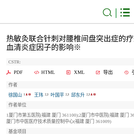
热敏灸联合针刺对腰椎间盘突出症的疗
血清炎症因子的影响
※
CSTR:
PDF
HTML
XML
导出
作者
徐国山
王玮
叶国平
邱东升
1
2,3
2,3
2,3
作者单位
1厦门市第五医院(福建 厦门 361100);2厦门市中医院(福建 厦门 3610
厦门市中医医疗技术质量控制中心(福建 厦门 361009)
基金项目