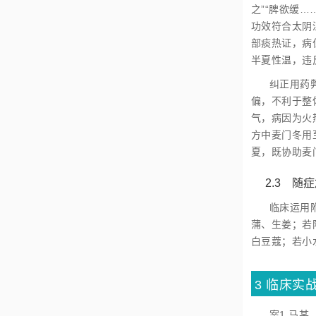
之”“脾欲缓
功效符合太阴
部痰热证，病
半夏性温，违
纠正用药
偏，不利于整
气，病因为火
方中麦门冬用
夏，既协助麦
2.3 随
临床运用
蒲、生姜；若
白豆蔻；若小
3 临床实
案1 马