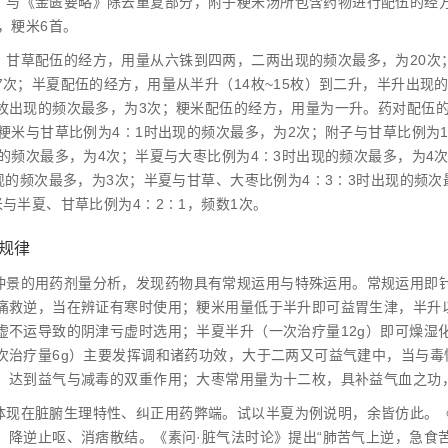
》与《金匮要略》除去重复部分，附子粳米汤所包含药物进行配伍的经方共1
，粳米6首。
，甘草配伍的经方，用量从六铢到四两，二两出现的频次最多，为20次
7次；半夏配伍的经方，用量从半升（14枚~15枚）到二升，半升出现
枚出现的频次最多，为3次；粳米配伍的经方，用量为一升。药对配伍的
；粳米与甘草比例为4∶1时出现的频次最多，为2次；附子与甘草比例为
现的频次最多，为4次；半夏与大枣比例为4∶3时出现的频次最多，为4
出现的频次最多，为3次；半夏与甘草、大枣比例为4∶3∶3时出现的频次
米与半夏、甘草比例为4∶2∶1，频数1次。
伍规律
仲景的用药剂量分析，发现药物具有常规运用与特殊运用。常规运用即针
痛救逆，当在辨证有寒时使用；粳米用量低于半升即可益胃生津，半升以
虚不运导致的阴津亏虚时选用；半夏半升（一次治疗量12g）即可燥湿
次治疗量6g）主要发挥调和诸药功效，大于二两又可益气建中，当与
，达到益气与减毒的双重作用；大枣常用量为十二枚，具补益气血之功
体现在脏腑生理特性、纠正用药弊端。试以半夏为例说明，余皆仿此。《
、降逆止呕、消痞散结。《素问·脏气法时论》提出“肺苦气上逆，急食苦