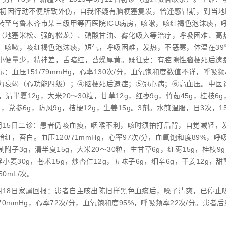
9年初因行动不便所致外伤，自我怀疑有脑梗塞复发，恰逢感冒期，到当地
转至乌鲁木齐市某三级甲等西医院ICU病房，咳嗽，咳红褐色泡沫痰，
（地塞米松、强的松龙）、硝酸甘油、雾化吸入等治疗，呼吸困难、高
：咳嗽，咳红褐色泡沫痰，短气，呼吸困难，发热，不恶寒，体温在39
小便量少，精神差，舌暗红，苔燥厚黄。既往史：有腔隙性脑梗死后遗
：血压151/79mmHg，心率130次/分，血氧饱和度数值不详，呼
力衰竭（心功能四级）；④脑梗死后遗症；⑤冠心病；⑥高血压。中医
，清半夏12g，大米20～30粒，甘草12g，红枣9g，竹茹45g，桂枝6
4g，党参6g，防风9g，桔梗12g，生姜15g。3剂。水煎温服，日3次，15
6月15日二诊：患者仍咳血痰，咽喉不利，咳时须拍打后背，自觉减轻，发
红，苔白。血压120/71mmHg，心率97次/分，血氧饱和度89%，
附子3g，清半夏15g，大米20～30粒，生甘草6g，红枣15g，桂枝9g
浮小麦30g，苍术15g，炒杏仁12g，五味子6g，细辛6g，干姜12g，甜
0mL/次。
年6月18日家属回报：患者自主咳出陈旧样黑色血痰后，嗓子清爽，已停
/70mmHg，心率72次/分，血氧饱和度95%，呼吸频率22次/分。