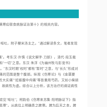
满寒疝宿食病脉证治第十》的相关内容。
，呕吐，附子粳米汤主之。”通过解读条文，笔者发现
”。考东汉·许慎《说文解字·刀部》，清代·段玉裁
和“一切”之意。东汉·朱浮《为幽州牧与彭宠书》
”东汉时期“权时”都有“暂时”之意，与“长久”形成对
明疼痛的范围是整个腹部。纵观《伤寒论》与《金匮要
若大实痛”“妊娠腹中疞痛”等皆重用芍药，又如小柴胡
，故病性为虚。综合以上分析，该方治疗的病证病性
症见“呕吐”；柯韵伯《伤寒来苏集·阳明脉证下》指
温恶寒”，从病位上明确责之脾寒。脾为后天之本，脾