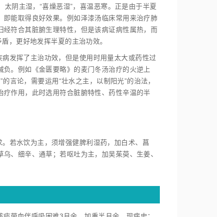
，太阴主湿，“喜燥恶湿”，喜温恶寒。正是由于半夏
，即能取得良好效果。例如泽漆汤临床常用来治疗肺
归经符合其脏腑生理特性，但是该病证病性属热，而
矛盾，更好地发挥半夏的主治功效。
疾病发挥了主治功效，但是使用时用量太大或药性过
减负。例如《金匮要略》的麦门冬汤治疗的火逆上
”的言论，需要运用“壮水之主，以制阳光”的治法，
治疗作用，此时选用符合脏腑特性、药性辛温的半
求。若水饮为主，须增强健脾利湿药，加白术、菖
草乌、细辛、通草；若呕吐为主，加吴茱萸、生姜、
诉：咳痰带血伴呼吸困难3月余，加重半月余。现病史：