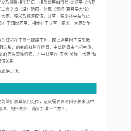
半夏乃相反相使配伍。相反使用如清代·戈颂平《伤寒
于二者辛热（温）助阳，体现《素问·至真要大论》
、大枣、粳米乃相须配伍，甘草、粳米补中益气止
反在于润燥同用，相使在于甘草、粳米、大枣助附
变的证机在于寒气腹痛下利，因此选用附子温阳散
比例关系；病变的脏腑在脾胃，中焦脾胃主气机斡旋，
的药性毒性俱强，方中甘草有“国老”美称，大枣“和
配伍关系。
气止逆之功。
便能够扩展其使用范围，这就需要理清附子粳米汤中
用法、配伍规律、随症加减三个方面。