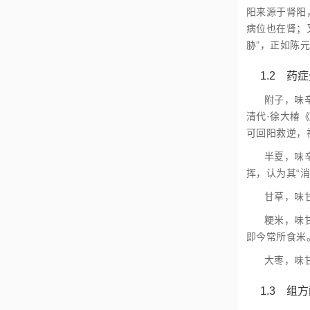
阳来源于肾阳
病位也在肾；
胁”，正如陈
1.2 药
附子，味辛
清代·徐大椿
可回阳救逆，
半夏，味
挥，认为其“
甘草，味
粳米，味
即今常所食米
大枣，味
1.3 组