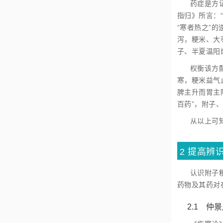
药症是方
指归》所言：
“寒者热之”
泻，粳米、大
子、半夏温阳
权衡该方
寒，粳米益气
脾主升而胃主
百药”，附子
从以上可
2 提高辨
认识附子
药物及其药对
2.1 仲