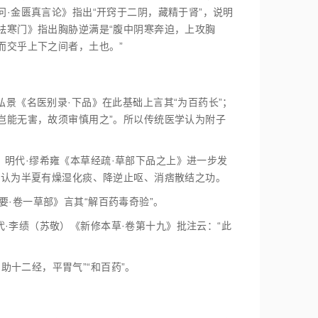
问·金匮真言论》指出“开窍于二阴，藏精于肾”，说明
祛寒门》指出胸胁逆满是“腹中阴寒奔迫，上攻胸
而交乎上下之间者，土也。”
弘景《名医别录·下品》在此基础上言其“为百药长”；
岂能无害，故须审慎用之”。所以传统医学认为附子
；明代·缪希雍《本草经疏·草部下品之上》进一步发
学认为半夏有燥湿化痰、降逆止呕、消痞散结之功。
要·卷一草部》言其“解百药毒奇验”。
代·李绩（苏敬）《新修本草·卷第十九》批注云：“此
助十二经，平胃气”“和百药”。