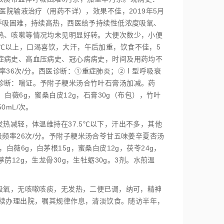
医院输液治疗（用药不详），效果不佳，2019年5月
呼吸困难，持续高热，西医给予持续性低浓度吸氧、
热、咳嗽等情况均未见明显好转。大便次数少，小便
以上，口渴喜饮，大汗，午后加重，饮食不佳，5
℃
℃
症病史、高血压病史、冠心病病史，时间及用药均不
吸频率36次/分。西医诊断：①重症肺炎；②Ⅰ型呼吸衰
诊断：喘证。予附子粳米汤合竹叶石膏汤加减。药
g，白薇6g，蜜桑白皮12g，石膏30g（布包），竹叶
0mL/次。
热减轻，体温维持在37.5
以下，汗出不多，其他
℃
℃
呼吸频率26次/分。予附子粳米汤合苓甘五味姜辛夏杏汤
，白薇6g，白茅根15g，蜜桑白皮12g，茯苓24g，
葶苈12g，生龙骨30g，生牡蛎30g。3剂。水煎温
止吸氧，无咳嗽咳痰，无发热，二便已调，纳可，精神
患者后续办理出院，嘱其规律作息，清淡饮食。随访半年，