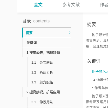
全文
参考文献
作
目录
contents
摘要
摘要
附子粳米
脾胃失治，具
关键词
用，合理加减
1 揆度经典，把握精髓
关键词
1.1 条文解读
附子粳米
1.2 药症分析
▲
通讯作者
▲
1.3 组方配伍
• 作者单
2 提高辨识，扩展应用
附子粳米
据考证及运用
2.1 仲景用法
治疗腹痛，通