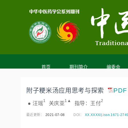
首页
期刊简介
编委会
附子粳米汤应用思考与探索
PDF
1
1▲
2
● 汪
瑶
  关庆
亚
  指导：王
付
最近更新：
2021-07-08
DOI：
XX.XXXX/j.issn.1671-274