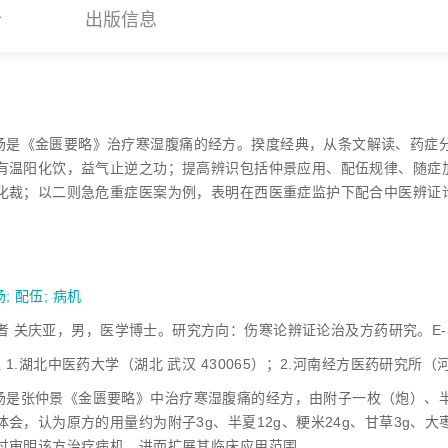
者
出版信息
汤是《金匮要略》治疗寒湿腹痛的经方。揆度经典，从条文解读、药症
有温阳化饮，益气止逆之功；提高辨识包括仲景应用、配伍规律、随症
化裁；以二则急危重症医案为例，表明在西医重症监护下配合中医辨证
汤
;
配伍
;
病机
 关庆亚，男，医学博士。研究方向：伤寒论辨证论治及方药研究。E-mail：
位 1.湖北中医药大学（湖北 武汉 430065）；2.河南经方医药研究所（河南
汤是张仲景《金匮要略》中治疗寒湿腹痛的经方，由附子一枚（炮）、
体会，认为原方的用量约为附子3g、半夏12g、粳米24g、甘草3g、
过审明该方治疗病机，进而扩展其临床应用范围。