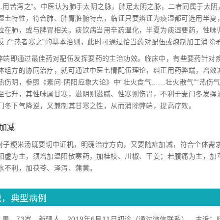
……用苦泻之”。中医认为肺手太阴之脉，脾足太阴之脉，二者同属于太阴
湿土特性，符合肺、脾胃脏腑特点，临证只要辨证为痰湿都可选用半夏
位在肺，或与脾胃相关。痰饮病当用辛药温化，半夏为痰湿要药，性味
反了“热者寒之”的基本治则，此时可通过恰当药对配伍或炮制加工消除
弊端即通过最佳药对配伍发挥要药的主治功效。临床中，有些要药针对
体组方的协同治疗，就可通过中医七情配伍理论，纠正用药弊端，增效
热伤阴，参照《素问·阴阳应象大论》中“壮火食气……壮火散气”“热伤气
至七升，其性味属甘寒，滋阴则滋腻、性寒则伤胃，不利于麦门冬发挥
门冬下气降逆，又兼制其甘寒之性，从而消除弊端，提高疗效。
症加减
附子粳米汤既要切中证机，明确治疗方向，又要随症加减，符合个体需
阳虚为主，须增加温阳散寒药，加桂枝、川椒、干姜；若腹痛为主，加
水不利，加茯苓、泽泻、蒲黄。
战，典型病例
某，男，73岁，新疆人。2019年6月11日初诊（通过微信联系）。主