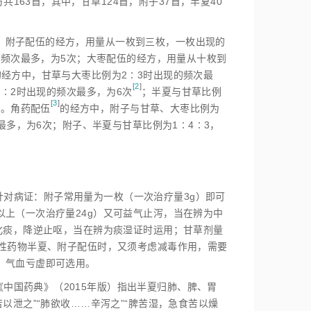
63首，其中，甘草124首，附子37首，半夏40
；附子配伍的经方，用量从一枚到三枚，一枚出现的
的频次最多，为5次；大枣配伍的经方，用量从十枚到
经方中，甘草与大枣比例为2∶3时出现的频次最
[
2
]
1∶2时出现的频次最多，为6
次
；半夏与甘草比例
[
3
]
次。角药配
伍
的经方中，附子与甘草、大枣比例为
最多，为6次；附子、半夏与甘草比例为1∶4∶3，
对病证：附子常用量为一枚（一次治疗量3g）即可
上（一次治疗量24g）又可益气止泻，当在辨为中
化痰，降逆止呕，当在辨为痰湿证时运用；甘草剂量
毒性药物半夏、附子配伍时，又须考虑减毒作用，需要
，气血亏虚即可选用。
中国药典》（2015年版）指出半夏归肺、脾、胃
以泄之”“肺欲收……辛泻之”“脾苦湿，急食苦以燥