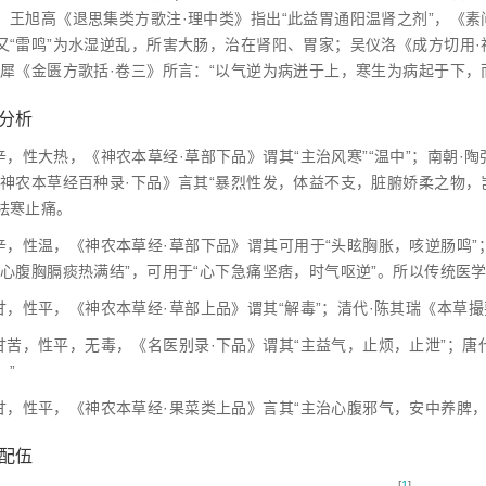
，王旭高《退思集类方歌注·理中类》指出“此益胃通阳温肾之剂”，《素
又“雷鸣”为水湿逆乱，所害大肠，治在肾阳、胃家；吴仪洛《成方切用·
元犀《金匮方歌括·卷三》所言：“以气逆为病迸于上，寒生为病起于下，
症分析
，性大热，《神农本草经·草部下品》谓其“主治风寒”“温中”；南朝·陶
《神农本草经百种录·下品》言其“暴烈性发，体益不支，脏腑娇柔之物，
祛寒止痛。
辛，性温，《神农本草经·草部下品》谓其可用于“头眩胸胀，咳逆肠鸣”
消心腹胸膈痰热满结”，可用于“心下急痛坚痞，时气呕逆”。所以传统医
甘，性平，《神农本草经·草部上品》谓其“解毒”；清代·陈其瑞《本草撮
甘苦，性平，无毒，《名医别录·下品》谓其“主益气，止烦，止泄”；唐
。”
甘，性平，《神农本草经·果菜类上品》言其“主治心腹邪气，安中养脾，
方配伍
[
1
]