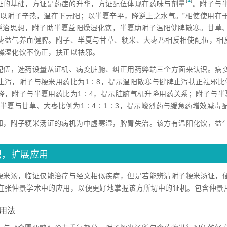
证的基础，方证是药症的升华，方证配伍体现在药味与剂
量
。附子与
“以附子辛热，温在下元阳；以半夏辛平，降逆上之水气。”相使使用在
的逆治思想，附子助半夏益阳燥湿化饮，半夏助附子温阳健脾散寒。甘草
枣益气养血健脾。附子、半夏与甘草、粳米、大枣乃相反相使配伍，相
燥湿化饮不伤正，扶正以祛邪。
配伍，选药设量从证机、病变脏腑、纠正用药弊端三个方面来认识。病
止泻，附子与粳米用药比为1∶8，提示温阳散寒与健脾止泻扶正祛邪
降，附子与半夏用药比为1∶4，提示脏腑气机升降用药关系；附子与半夏
、半夏与甘草、大枣比例为1∶4∶1∶3，提示峻烈药与缓急药增效减毒
知，附子粳米汤证的病机为中虚寒湿，脾胃失治。该方有温阳化饮，益
识，扩展应用
粳米汤，临证仅能治疗与经文相似疾病，但是若能辨清附子粳米汤证，
在张仲景学术中的应用，以便更好地掌握该方所切中的证机。包含仲景
景用法