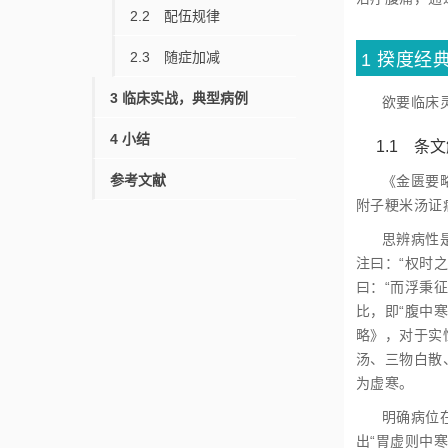
2.2 配伍规律
2.3 随症加减
1 揆度经
3 临床实战，典型病例
欲要临床
4 小结
1.1 条
参考文献
《金匮要
附子粳米汤证
思辨病性
注曰：“权时
曰：“而浮秉征
比，即“腹中
略》，对于实
汤、三物白散
为虚寒。
明确病位
出“胃虚则中