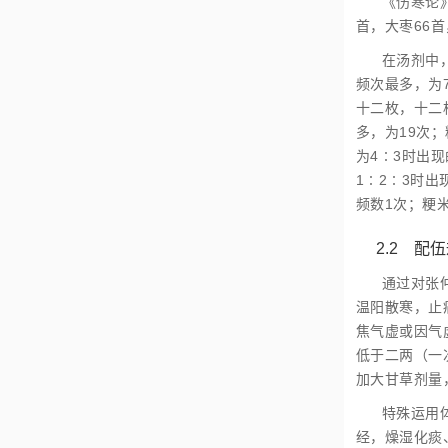
《伤寒论
首，大枣66首
在汤剂中
频次最多，为
十二枚，十二
多，为19次
为4∶3时出
1∶2∶3时
频数1次；粳
2.2 配
通过对张
温阳散寒，止
焦气虚或因气
低于二两（一
加大甘草剂量
特殊运用
经，燥湿化痰