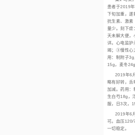
患者于201
下旬加重，遂
抗生素、激素
量少。刻下症
天未解大便，
详。心电监护示
竭；③慢性心
用：制附子3g
15g，麦冬2
2019年
略有好转，舌暗
加减。药用：制
生白芍18g，
服，日3次，15
2019
可。血压120
一切稳定。