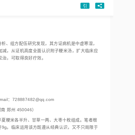
引
分析、组方配伍研究发现，其方证病机是中虚寒湿，
加减，从证机高度全面认识附子粳米汤，扩大临床应
论治，可取得良好疗效。
728887482@qq.com
 郑州 450046）
半夏粳米各半升、甘草一两、大枣十枚组成。笔者根
大枣9g。临床运用该方既遵从经典认识，又不只局限于