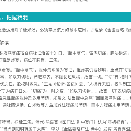
典，把握精髓
灵活运用附子粳米汤，必须掌握该方的基本应用，即理清《金匮要略·腹
文解读
略·腹满寒疝宿食病脉证治第十》曰：“腹中寒气，雷鸣切痛，胸胁逆满
病性是虚寒，病位在脾胃、三焦。
是虚寒。“腹中寒气”，张仲景明确为寒证，但虚实仍要辨明，重点在“切痛
之事，如以刀切物，苟取整齐，不顾长短纵横，故言一切。”“切”有“权时”
伐之任，欲权时救急。”王充《论衡·答佞》云：“人操行无恒，权时制宜。
寒气”为病程日久，“切痛”为一时之变；“如以刀切物……故言一切”表
性急性腹痛张仲景多用芍药，如条文“法当腹中急痛”“因而腹满时痛……
、通脉四逆汤、白术散等方后加减注腹痛加芍药，而本方腹痛未用芍药
在脾胃，祸延三焦。清代·喻嘉言《医门法律·中寒门》认为“邪初犯胃”，
寒”“胃虚则阳明转属于太阴”；李彣《金匮要略广注·卷中》发挥“脾胃喜