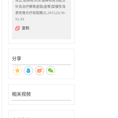
熊云,张旖晴,刘涛.健脾和胃汤配合
针灸治疗脾胃虚弱(虚寒)型慢性浅
表性胃炎疗效观察[J].,2015,(3):50-
52, 63
复制
分享
相关视频