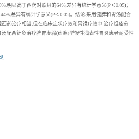
,明显高于西药对照组的64%,差异有统计学意义(P＜0.05)；
4%,差异有统计学意义(P＜0.05)。结论:采用健脾和胃汤配合
规西药治疗相当,但在临床症状疗效和胃镜疗效中,治疗组痊愈
胃汤配合针灸治疗脾胃虚弱(虚寒)型慢性浅表性胃炎患者耐受性
炎