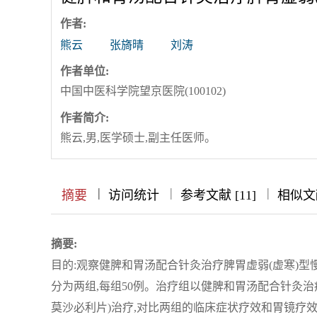
作者:
熊云
张旖晴
刘涛
作者单位:
中国中医科学院望京医院(100102)
作者简介:
熊云,男,医学硕士,副主任医师。
|
|
|
|
摘要
访问统计
参考文献 [11]
相似文献
摘要:
目的:观察健脾和胃汤配合针灸治疗脾胃虚弱(虚寒)型
分为两组,每组50例。治疗组以健脾和胃汤配合针灸治
莫沙必利片)治疗,对比两组的临床症状疗效和胃镜疗效。