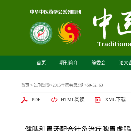
首页
期刊简介
编委会
论文
首页
>
过刊浏览
>
2015年第卷第3期
>50-52, 63
PDF
HTML阅读
XML下载
健脾和胃汤配合针灸治疗脾胃虚弱