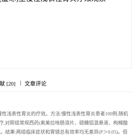
|
|
|
 [20]
文章评论
慢性浅表性胃炎的疗效。方法:慢性浅表性胃炎患者100例,随机
疗,对照组常规西药(奥美拉唑肠溶片、硫糖铝混悬液、枸橼酸
结果:两组临床症状和胃镜总有效率均无差异(P＞0.05)。但