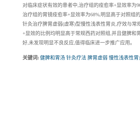
对临床症状有效的患者中,治疗组的痊愈率+显效率为90%
治疗组的胃镜痊愈率+显效率为68%,明显高于对照组的4
针灸治疗脾胃虚弱(虚寒)型慢性浅表性胃炎,疗效与常
+显效的比例均明显高于常规西药对照组,并且健脾和
好,未发现明显不良反应,值得临床进一步推广应用。
关键词:
健脾和胃汤 针灸疗法 脾胃虚弱 慢性浅表性胃