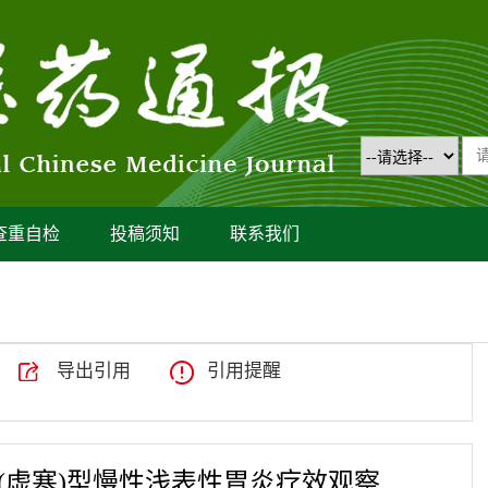
查重自检
投稿须知
联系我们
导出引用
引用提醒
(虚寒)型慢性浅表性胃炎疗效观察