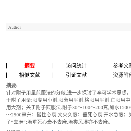
Author
摘要
访问统计
参考文
相似文献
引证文献
资源附
摘要:
针对附子用量煎服法的分歧,进一步探讨了李可学术思想
于附子用量:阳虚用小剂,阳衰用平剂,格阳用平剂,亡阳用中
用大剂；关于附子煎服法:附子30～100～200克,加水1500～
～2500毫升；慢性心衰,文火久煎；垂死心衰,开水急煎；
子“去麻”:治垂死心衰不去麻,治类风湿亦不去麻。